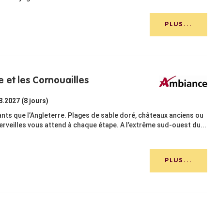
PLUS...
e et les Cornouailles
8.2027 (8 jours)
ants que l’Angleterre. Plages de sable doré, châteaux anciens ou
merveilles vous attend à chaque étape. A l’extrême sud-ouest du...
PLUS...