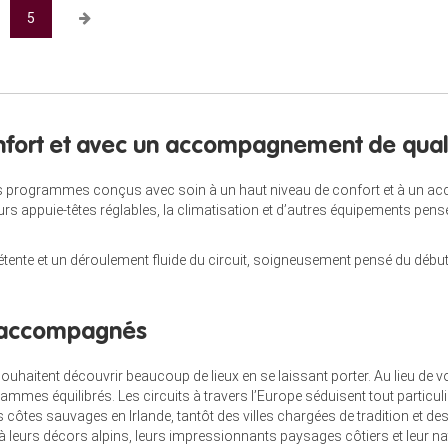
5
nfort et avec un accompagnement de qual
 programmes conçus avec soin à un haut niveau de confort et à un ac
eurs appuie-têtes réglables, la climatisation et d’autres équipements pen
tente et un déroulement fluide du circuit, soigneusement pensé du début
ts accompagnés
haitent découvrir beaucoup de lieux en se laissant porter. Au lieu de 
mes équilibrés. Les circuits à travers l’Europe séduisent tout particuliè
s côtes sauvages en Irlande, tantôt des villes chargées de tradition et
 à leurs décors alpins, leurs impressionnants paysages côtiers et leur n