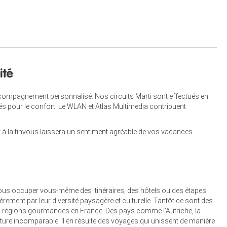
ité
compagnement personnalisé. Nos circuits Marti sont effectués en
sés pour le confort. Le WLAN et Atlas Multimedia contribuent
 à la finvous laissera un sentiment agréable de vos vacances.
vous occuper vous-même des itinéraires, des hôtels ou des étapes
rement par leur diversité paysagère et culturelle. Tantôt ce sont des
 des régions gourmandes en France. Des pays comme l’Autriche, la
ature incomparable. Il en résulte des voyages qui unissent de manière