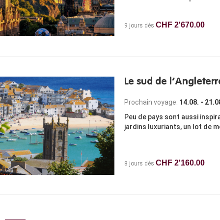
CHF 2'670.00
9 jours dès
Le sud de l’Angleterr
Prochain voyage:
14.08. - 21.0
Peu de pays sont aussi inspir
jardins luxuriants, un lot de 
CHF 2'160.00
8 jours dès