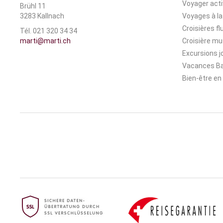
Voyager act
Brühl 11
3283 Kallnach
Voyages à la
Croisières fl
Tél. 021 320 34 34
marti@marti.ch
Croisière mu
Excursions j
Vacances Ba
Bien-être en 