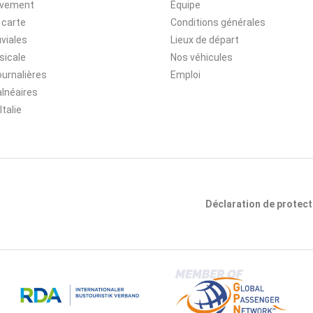
ivement
Équipe
 carte
Conditions générales
uviales
Lieux de départ
sicale
Nos véhicules
ournalières
Emploi
lnéaires
Italie
Déclaration de protec