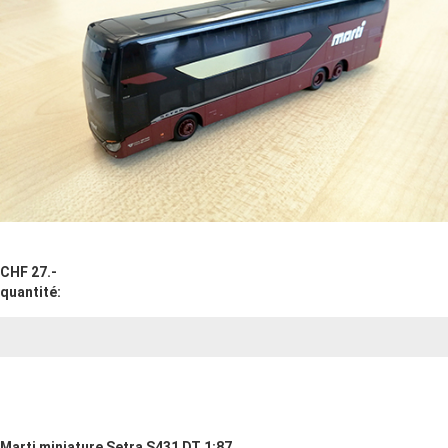
CHF 27.-
quantité:
Marti miniature Setra S431 DT 1:87