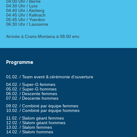
04:00 Uhr / Berne
04:30 Uhr / Lyss
04:40 Uhr / Aarberg
04:45 Uhr / Kallnach
05:45 Uhr / Yverdon
06:30 Uhr / Lausanne
.
Arrivée à Crans-Montana
à 08.00
env
.
Programme
01.02. /
Team
event
&
c
érémonie d’ouverture
04.02. /
Super-G femmes
05.02. /
Super-G hommes
06.02. /
Descente
femmes
07.02. /
Descente
hommes
09.02. /
Combiné par équipe
femmes
10.02. /
Combiné par équipe
hommes
11.02. /
Slalom géant
femmes
12.02. /
Slalom géant
hommes
13.02. /
Slalom femmes
14.02. /
Slalom hommes