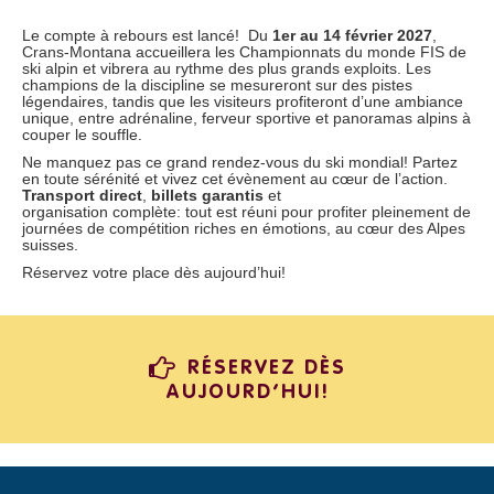
Le compte à rebours est
lancé!
Du
1er au 14 février 2027
,
Crans-Montana accueillera les Championnats du monde
FIS
de
ski alpin et vibrera au rythme des plus grands exploits. Les
champions de la discipline se mesureront sur des pistes
légendaires, tandis que les visiteurs profiteront d’une ambiance
unique, entre adrénaline, ferveur sportive et panoramas alpins à
couper le souffle.
Ne manquez pas
ce
grand rendez-vous du ski
mondial!
Partez
en toute sérénité et vivez
cet évènement a
u cœur de l’action.
Transport direct
,
billets garantis
et
organisation
complète:
tout est réuni pour profiter pleinem
e
nt de
journées de compétition riches en émotions
,
au cœur des Alpes
suisses.
Réservez votre place dès
aujourd’hui!
RÉSERVEZ DÈS
AUJOURD’HUI!