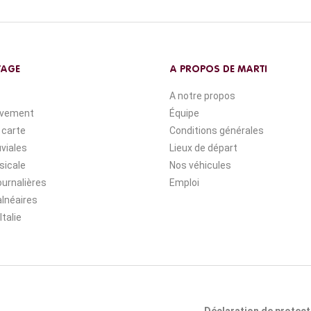
YAGE
A PROPOS DE MARTI
A notre propos
ivement
Équipe
 carte
Conditions générales
uviales
Lieux de départ
sicale
Nos véhicules
ournalières
Emploi
lnéaires
Italie
Déclaration de protec