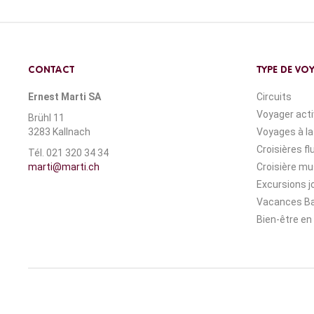
CONTACT
TYPE DE VO
Ernest Marti SA
Circuits
Voyager act
Brühl 11
3283 Kallnach
Voyages à la
Croisières fl
Tél. 021 320 34 34
marti@marti.ch
Croisière mu
Excursions j
Vacances Ba
Bien-être en 