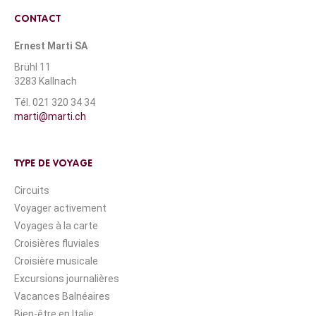
CONTACT
Ernest Marti SA
Brühl 11
3283 Kallnach
Tél. 021 320 34 34
marti@marti.ch
TYPE DE VOYAGE
Circuits
Voyager activement
Voyages à la carte
Croisières fluviales
Croisière musicale
Excursions journalières
Vacances Balnéaires
Bien-être en Italie