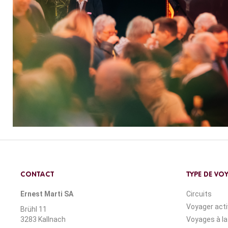
CONTACT
TYPE DE VO
Ernest Marti SA
Circuits
Voyager act
Brühl 11
3283 Kallnach
Voyages à la