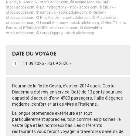
Nikolay N. Antonov - stock.adobe.com, ©Luciano Mortula-LGM -
stock.adobe.com, © EA Photography - stock.adobe.com, © bill_17 -
stock.adobe.com, © dimbar76 - stock.adobe.com, © Reinier -
stock.adobe.com, © Rico Ködder - stock.adobe.com, © Picturereflex -
stock.adobe.com, © Leonid Andronov - stock.adobe.com, © Alex Tihonov -
Fotolia, © BRIAN_KINNEY - stock.adobe.com, © dietwalther -
stock.adobe.com, © Sergii Figurnyi - stock.adobe.com
DATE DU VOYAGE
11.09.2026 - 23.09.2026 -
1
Fleuron de la flotte Costa, c’est en 2014 que le Costa
Diadema a été mis en service. Doté de 13 ponts pour une
capacité d’accueil d’env. 4900 passagers, il allie élégance
moderne, confort et art de vivre à l’italienne.
La longue promenade extérieure est tout
particulièrement appréciée, tout comme les piscines, le
vaste Spa et les nombreux bas. Les différents
restaurants vous feront voyager à travers les saveurs de