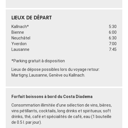
LIEUX DE DÉPART
Kallnach*
5:30
Bienne
6:00
Neuchâtel
6:30
Yverdon
7:00
Lausanne
7:45
*Parking gratuit à disposition
Lieux de dépose possibles lors du voyage retour:
Martigny, Lausanne, Genève ou Kallnach.
Forfait boissons à bord du Costa Diadema
Consommation illimitée d’une sélection de vins, bières,
vins pétillants, cocktails, long drinks et spiritueux; soft
drinks, thé, café et spécialités de café, eau (1 bouteille
de 0.5 l. par jour).