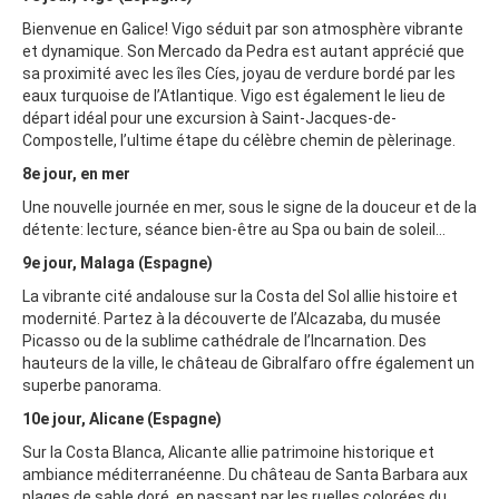
Bienvenue en Galice! Vigo séduit par son atmosphère vibrante
et dynamique. Son Mercado da Pedra est autant apprécié que
sa proximité avec les îles Cíes, joyau de verdure bordé par les
eaux turquoise de l’Atlantique. Vigo est également le lieu de
départ idéal pour une excursion à Saint-Jacques-de-
Compostelle, l’ultime étape du célèbre chemin de pèlerinage.
8e jour, en mer
Une nouvelle journée en mer, sous le signe de la douceur et de la
détente: lecture, séance bien-être au Spa ou bain de soleil…
9e jour, Malaga (Espagne)
La vibrante cité andalouse sur la Costa del Sol allie histoire et
modernité. Partez à la découverte de l’Alcazaba, du musée
Picasso ou de la sublime cathédrale de l’Incarnation. Des
hauteurs de la ville, le château de Gibralfaro offre également un
superbe panorama.
10e jour, Alicane (Espagne)
Sur la Costa Blanca, Alicante allie patrimoine historique et
ambiance méditerranéenne. Du château de Santa Barbara aux
plages de sable doré, en passant par les ruelles colorées du