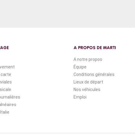
YAGE
A PROPOS DE MARTI
A notre propos
ivement
Équipe
 carte
Conditions générales
uviales
Lieux de départ
sicale
Nos véhicules
ournalières
Emploi
lnéaires
Italie