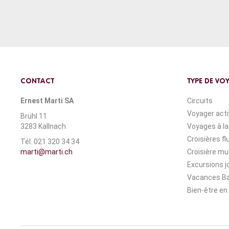
CONTACT
TYPE DE VO
Ernest Marti SA
Circuits
Voyager act
Brühl 11
3283 Kallnach
Voyages à la
Croisières fl
Tél. 021 320 34 34
marti@marti.ch
Croisière mu
Excursions j
Vacances Ba
Bien-être en 