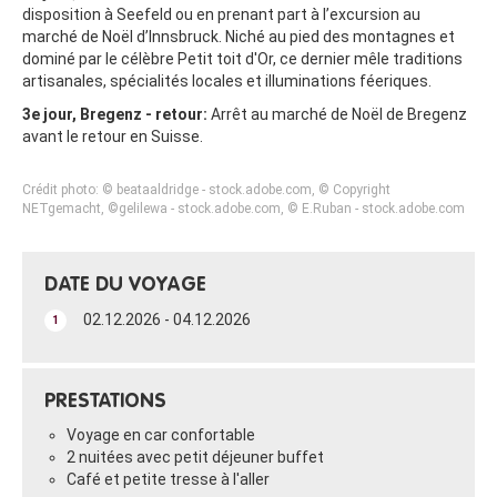
disposition à Seefeld ou en prenant part à l’excursion au
marché de Noël d’Innsbruck. Niché au pied des montagnes et
dominé par le célèbre Petit toit d'Or, ce dernier mêle traditions
artisanales, spécialités locales et illuminations féeriques.
3e jour, Bregenz - retour:
Arrêt au marché de Noël de Bregenz
avant le retour en Suisse.
Crédit photo: © beataaldridge - stock.adobe.com, © Copyright
NETgemacht, ©gelilewa - stock.adobe.com, © E.Ruban - stock.adobe.com
DATE DU VOYAGE
02.12.2026 - 04.12.2026
1
PRESTATIONS
Voyage en car confortable
2 nuitées avec petit déjeuner buffet
Café et petite tresse à l'aller