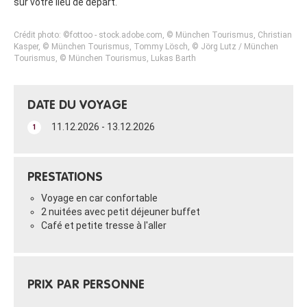
sur votre lieu de départ.
Crédit photo: ©fottoo - stock.adobe.com, © München Tourismus, Christian
Kasper, © München Tourismus, Tommy Lösch, © Jörg Lutz / München
Tourismus, © München Tourismus, Lukas Barth
DATE DU VOYAGE
11.12.2026 - 13.12.2026
1
PRESTATIONS
Voyage en car confortable
2 nuitées avec petit déjeuner buffet
Café et petite tresse à l'aller
PRIX PAR PERSONNE