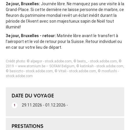
2e jour, Bruxelles:
Journée libre. Ne manquez pas une visite à la
Grand-Place. Si cette dernière ne laisse personne de marbre, ce
fleuron du patrimoine mondial revêt un éclat inédit durant la
période de l’Avent avec son majestueux sapin de Noël tout
illuminé!
3e jour, Bruxelles - retour:
Matinée libre avant le transfert à
l’aéroport et le vol de retour pour la Suisse. Retour individuel ou
en car sur votre lieu de départ.
Crédit photo: © alpegor - stock.adobe.com, © beats_ - stock.adobe.com, ©
2019 – www.atomium.be – SOFAM Belgium, © katinkah - stock.adobe.com,
© basiczto - stock.adobe.com, © Vitali - stock.adobe.com, © moofushi -
stock.adobe.com
DATE DU VOYAGE
29.11.2026 - 01.12.2026 -
1
PRESTATIONS