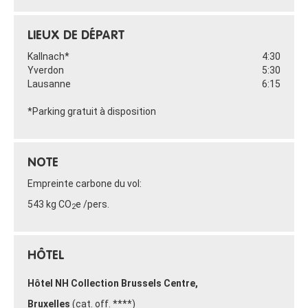
LIEUX DE DÉPART
Kallnach*
4:30
Yverdon
5:30
Lausanne
6:15
*Parking gratuit à disposition
NOTE
Empreinte carbone du vol:
543 kg CO
e /pers.
2
HÔTEL
Hôtel NH Collection Brussels Centre,
Bruxelles
(cat. off. ****)