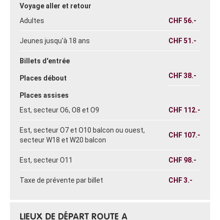
Voyage aller et retour
Adultes
CHF
56.-
Jeunes jusqu'à 18 ans
CHF
51.-
Billets d'entrée
CHF
38.-
Places débout
Places assises
Est, secteur O6, O8 et O9
CHF
112.-
Est, secteur O7 et O10 balcon ou ouest,
CHF
107.-
secteur W18 et W20 balcon
Est, secteur O11
CHF
98.-
Taxe de prévente par billet
CHF
3.-
LIEUX DE DÉPART ROUTE A