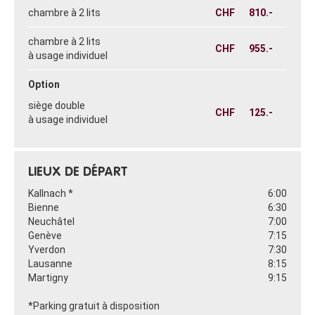
chambre à 2 lits
CHF
810.-
chambre à 2 lits
CHF
955.-
à usage individuel
Option
siège double
CHF
125.-
à usage individuel
LIEUX DE DÉPART
Kallnach *
6:00
Bienne
6:30
Neuchâtel
7:00
Genève
7:15
Yverdon
7:30
Lausanne
8:15
Martigny
9:15
*Parking gratuit à disposition