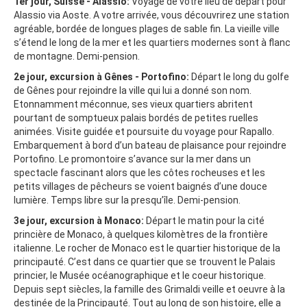
1er jour, Suisse - Alassio:
Voyage de votre lieu de départ pour
Alassio via Aoste. A votre arrivée, vous découvrirez une station
agréable, bordée de longues plages de sable fin. La vieille ville
s’étend le long de la mer et les quartiers modernes sont à flanc
de montagne. Demi-pension.
2e jour, excursion à Gênes - Portofino:
Départ le long du golfe
de Gênes pour rejoindre la ville qui lui a donné son nom.
Etonnamment méconnue, ses vieux quartiers abritent
pourtant de somptueux palais bordés de petites ruelles
animées. Visite guidée et poursuite du voyage pour Rapallo.
Embarquement à bord d’un bateau de plaisance pour rejoindre
Portofino. Le promontoire s’avance sur la mer dans un
spectacle fascinant alors que les côtes rocheuses et les
petits villages de pêcheurs se voient baignés d’une douce
lumière. Temps libre sur la presqu’île. Demi-pension.
3e jour, excursion à Monaco:
D
épart le matin pour la cité
princière de Monaco, à quelques kilomètres de la frontière
italienne. Le rocher de Monaco est le quartier historique de la
principauté. C’est dans ce quartier que se trouvent le Palais
princier, le Musée océanographique et le coeur historique.
Depuis sept siècles, la famille des Grimaldi veille et oeuvre à la
destinée de la Principauté. Tout au long de son histoire, elle a