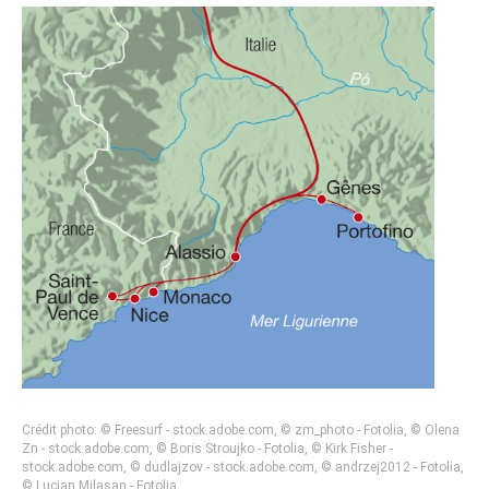
Crédit photo: © Freesurf - stock.adobe.com, © zm_photo - Fotolia, © Olena
Zn - stock.adobe.com, © Boris Stroujko - Fotolia, © Kirk Fisher -
stock.adobe.com, © dudlajzov - stock.adobe.com, © andrzej2012 - Fotolia,
© Lucian Milasan - Fotolia