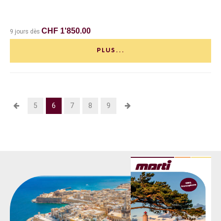
CHF 1'850.00
9 jours dès
PLUS...
5
6
7
8
9