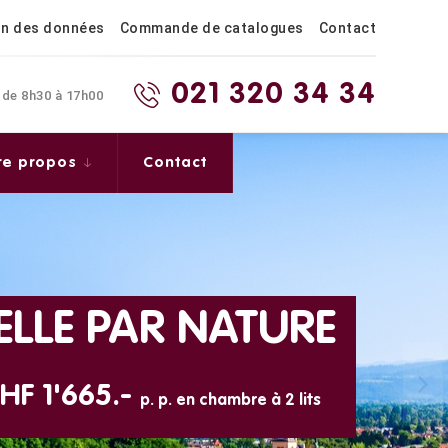
on des données
Commande de catalogues
Contact
021 320 34 34
 de 8h30 à 17h00
re propos
Contact
BELLE PAR NATURE
HF 1'665.-
p. p. en chambre à 2 lits