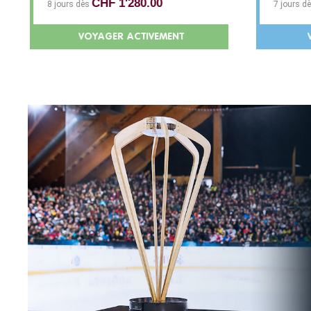
CHF 1'280.00
8 jours dès
7 jours d
VOYAGER ACTIVEMENT
V