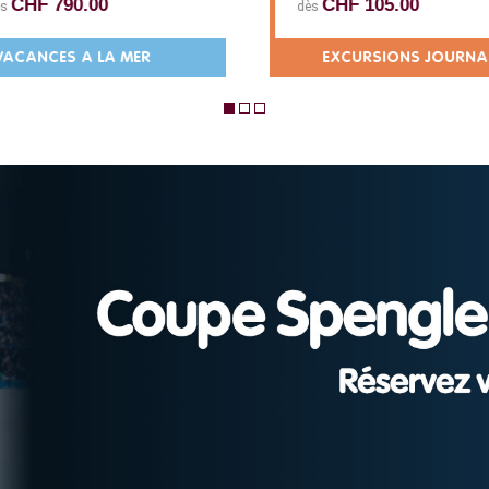
CHF 790.00
CHF 105.00
ès
dès
ACANCES A LA MER
EXCURSIONS JOURNAL