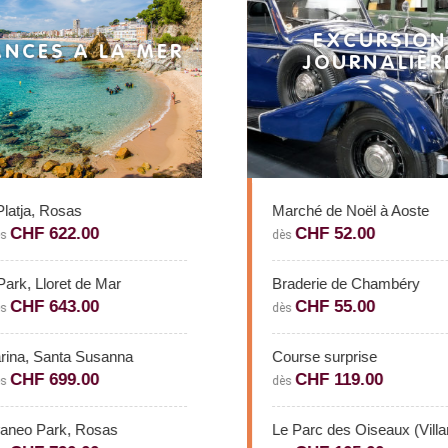
EXCURSION
NCES A LA MER
JOURNALIÈR
latja, Rosas
Marché de Noël à Aoste
CHF 622.00
CHF 52.00
ès
dès
Park, Lloret de Mar
Braderie de Chambéry
CHF 643.00
CHF 55.00
ès
dès
ina, Santa Susanna
Course surprise
CHF 699.00
CHF 119.00
ès
dès
aneo Park, Rosas