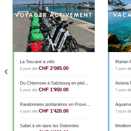
VOYAGER ACTIVEMENT
VACA
La Toscane à vélo
Marian P
CHF 2'085.00
6 jours dès
7 jours d
Du Chiemsee à Salzbourg en pédalant
Astoria 
CHF 1'950.00
6 jours dès
7 jours d
Randonnées printanières en Provence
Aquamar
CHF 1'420.00
6 jours dès
7 jours d
Safari à ski dans les Dolomites
Mediterr