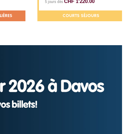
CHF 1'220.00
5 jours dès
IÈRES
COURTS SÉJOURS